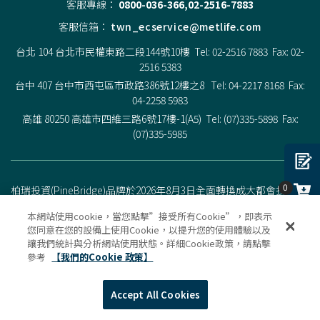
客服專線：
0800-036-366,02-2516-7883
客服信箱：
twn_ecservice@metlife.com
台北 104 台北市民權東路二段144號10樓 Tel: 02-2516 7883 Fax: 02-
2516 5383
台中 407 台中市西屯區市政路386號12樓之8 Tel: 04-2217 8168 Fax:
04-2258 5983
高雄 80250 高雄市四維三路6號17樓-1(A5) Tel: (07)335-5898 Fax:
(07)335-5985
0
柏瑞投資(PineBridge)品牌於2026年8月3日全面轉換成大都會投資
(MetLife Investment Management，簡稱MIM)，MIM為大都會人壽公
本網站使用cookie，當您點擊”接受所有Cookie”，即表示
0
司（MetLife, Inc.）旗下的投資管理機構。MIM是一個由多家國際公司
您同意在您的設備上使用Cookie，以提升您的使用體驗以及
組成的集團，致力於向全球客戶提供專業投資建議，並銷售資產管
讓我們統計與分析網站使用狀態。詳細Cookie政策，請點擊
0
理產品與解決方案。
完全展開
參考
【我們的Cookie 政策】
Copyright © 2020 PineBridge Investments. All Rights Reserved.
基金經金管會核准或同意生效，惟不表示絕無風險。基金經理公司
Accept All Cookies
以往之經理績效不保證基金之最低投資收益；基金經理公司除盡善
良管理人之注意義務外，不負責本基金之盈虧，亦不保證最低之收