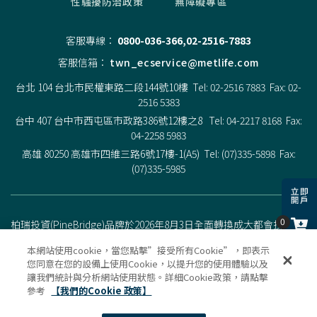
性騷擾防治政策
無障礙專區
客服專線：
0800-036-366,02-2516-7883
客服信箱：
twn_ecservice@metlife.com
台北 104 台北市民權東路二段144號10樓 Tel: 02-2516 7883 Fax: 02-
2516 5383
台中 407 台中市西屯區市政路386號12樓之8 Tel: 04-2217 8168 Fax:
04-2258 5983
高雄 80250 高雄市四維三路6號17樓-1(A5) Tel: (07)335-5898 Fax:
(07)335-5985
0
柏瑞投資(PineBridge)品牌於2026年8月3日全面轉換成大都會投資
(MetLife Investment Management，簡稱MIM)，MIM為大都會人壽公
本網站使用cookie，當您點擊”接受所有Cookie”，即表示
0
司（MetLife, Inc.）旗下的投資管理機構。MIM是一個由多家國際公司
您同意在您的設備上使用Cookie，以提升您的使用體驗以及
組成的集團，致力於向全球客戶提供專業投資建議，並銷售資產管
讓我們統計與分析網站使用狀態。詳細Cookie政策，請點擊
0
理產品與解決方案。
完全展開
參考
【我們的Cookie 政策】
Copyright © 2020 PineBridge Investments. All Rights Reserved.