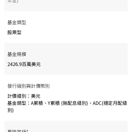
本金)
基金類型
股票型
基金規模
2426.9百萬美元
發行級別與計價幣別
計價級別：美元
基金類型：A累積、Y累積 (無配息級別)、ADC(穩定月配級
別)
風險等級*