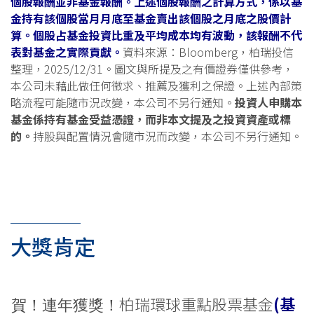
個股報酬並非基金報酬。上述個股報酬之計算方式，係以基
金持有該個股當月月底至基金賣出該個股之月底之股價計
算。個股占基金投資比重及平均成本均有波動，該報酬不代
表對基金之實際貢獻。
資料來源：Bloomberg，柏瑞投信
整理，2025/12/31。圖文與所提及之有價證券僅供參考，
本公司未藉此做任何徵求、推薦及獲利之保證。上述內部策
略流程可能隨市況改變，本公司不另行通知。
投資人申購本
基金係持有基金受益憑證，而非本文提及之投資資產或標
的。
持股與配置情況會隨市況而改變，本公司不另行通知。
大獎肯定
柏瑞環球重點股票基金
(基
賀！連年獲獎！