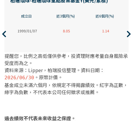
柏瑞環球-柏瑞環球重點股票基金Y(美元/累積)
成立日
近3個月(%)
近6個月(%)
1999/01/07
8.05
1.14
提醒您，比例之高低僅供參考，投資理財應考量自身風險承
受度而為之。
資料來源：Lipper，柏瑞投信整理。資料日期：
。原幣計價。
2026/06/30
基金成立未滿六個月，依規定不得揭露績效。紅字為正數，
綠字為負數，不代表本公司任何徵求或推薦。
過去績效不代表未來收益之保證。