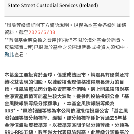
State Street Custodial Services (Ireland)
*風險等級請詳閱下方警語說明。規模為本基金各級別加總
資料。截至
2026/6/30
**有關基金應負擔之費用(包括但不限於境外基金分銷費、
反稀釋費...等)已揭露於基金之公開說明書或投資人須知中，
點此
查看。
本基金主要投資於全球，偏重成熟股市，精選具有優質及持
續收益表現的個股，以達致按合理價格獲得增長潛力的目
標，惟風險無法因分散投資而完全消除，遇上開風險時對基
金淨資產價值可能產生較大波動，爰參酌投信投顧公會「基
金風險報酬等級分類標準」，本基金風險報酬等級為
RR3*。*風險報酬等級為本公司依照投信投顧公會「基金風
險報酬等級分類標準」編製，該分類標準係計算過去5年基
金淨值波動度標準差，以標準差區間予以分類等級，分類為
RR1-RR5五級，數字越大代表風險越高。此等級分類係基於