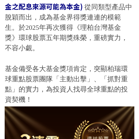
金之配息來源可能為本金)
從同類型產品中
脫穎而出，成為基金界得獎連連的模範
生。於2025年再次獲得《理柏台灣基金
獎》環球股票五年期獎殊榮，重磅實力，
不容小覷。
基金備受各大基金獎項肯定，突顯柏瑞環
球重點股票團隊「主動出擊」、「抓對重
點」的實力，為投資人找尋全球重點的投
資契機！